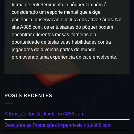
forma de entretenimento, o pôquer também é
considerado um esporte mental que exige
paciência, observação e leitura dos adversários. No
site A888 com, os entusiastas do pôquer podem
encontrar diferentes mesas, torneios e a
oportunidade de testar suas habilidades contra
jogadores de diversas partes do mundo,
promovendo uma experiência única e envolvente.
POSTS RECENTES
A Emoção dos Jackpots no A888.com
Descubra as Promoções Imperdíveis no A888 com